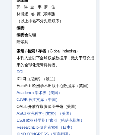
副主编
郭 琳 金 宇 罗 佳
林博远 姜 薇 郑博远
（以上排名不分先后顺序）
编委
编委会助理
陆紫萁
索引
/
检索
/
存档
（Global Indexing）
本刊入选以下全球权威数据库，致力于研究成
果的全球化无障碍传播。
DOI
ICI 哥白尼索引（波兰）
EuroPub 欧洲学术出版中心数据库（英国）
Academia 学术界（美国）
CJWK 长江文库（中国）
OALib 开放存取资源图书馆（美国）
ASCI 亚洲科学引文索引（美国）
ESJI 欧亚科学期刊索引（哈萨克斯坦）
ResearchBib 研究者索引（日本）
KIND CONGRESS（阿塞拜疆）