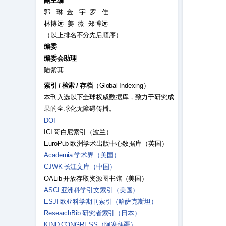
副主编
郭 琳 金 宇 罗 佳
林博远 姜 薇 郑博远
（以上排名不分先后顺序）
编委
编委会助理
陆紫萁
索引
/
检索
/
存档
（Global Indexing）
本刊入选以下全球权威数据库，致力于研究成
果的全球化无障碍传播。
DOI
ICI 哥白尼索引（波兰）
EuroPub 欧洲学术出版中心数据库（英国）
Academia 学术界（美国）
CJWK 长江文库（中国）
OALib 开放存取资源图书馆（美国）
ASCI 亚洲科学引文索引（美国）
ESJI 欧亚科学期刊索引（哈萨克斯坦）
ResearchBib 研究者索引（日本）
KIND CONGRESS（阿塞拜疆）