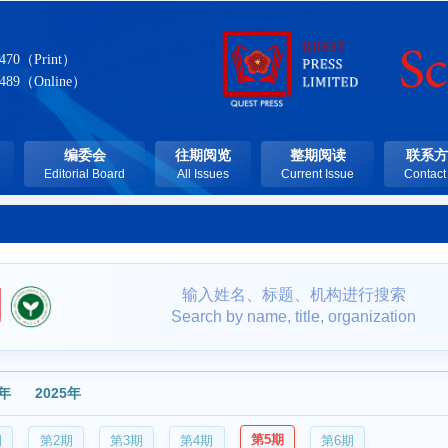
7470（Print）
7489（Online）
编委会
往期阅览
整期阅读
联系方
Editorial Board
All Issues
Current Issue
Contact
输入姓名、标题、机构进行搜索
Search by name, title, organization
6年
2025年
第5期
期
第2期
第3期
第4期
第6期