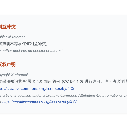
利益冲突
flict of Interest
者声明不存在任何利益冲突。
 author declares no conflict of interest.
版权声明
yright Statement
文采用知识共享“署名 4.0 国际”许可 (CC BY 4.0) 进行许可。许可协议
ps://creativecommons.org/licenses/by/4.0/
。
s article is licensed under a Creative Commons Attribution 4.0 International L
t:
https://creativecommons.org/licenses/by/4.0/
.