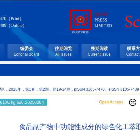
7470（Print）
7489（Online）
编委会
往期阅览
整期阅读
联系方
Editorial Board
All Issues
Current Issue
Contact
，
，
，
，
理论
2025年
第1卷
第2期
第19-24页
，pISSN 3105-7470、eISSN 3105-7489
Open Access
66106/hglaa6.20250204
食品副产物中功能性成分的绿色化工萃