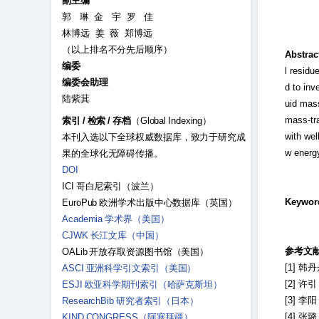
副主编
郭 琳 金 宇 罗 佳
林博远 姜 薇 郑博远
（以上排名不分先后顺序）
Abstrac
编委
l residu
编委会助理
d to inv
陆紫萁
uid mass
mass-tr
索引
/
检索
/
存档
（Global Indexing）
with wel
本刊入选以下全球权威数据库，致力于研究成
w energy
果的全球化无障碍传播。
DOI
ICI 哥白尼索引（波兰）
Keywor
EuroPub 欧洲学术出版中心数据库（英国）
Academia 学术界（美国）
CJWK 长江文库（中国）
参考文
OALib 开放存取资源图书馆（美国）
[1] 韩
ASCI 亚洲科学引文索引（美国）
[2] 许
ESJI 欧亚科学期刊索引（哈萨克斯坦）
[3] 
ResearchBib 研究者索引（日本）
[4] 张
KIND CONGRESS（阿塞拜疆）