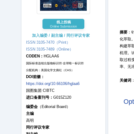
线上投稿
Online Submission
摘要
：
加入编委 / 副主编 / 同行评议专家
化萃取
ISSN 3105-7470（Print）
构建萃
ISSN 3105-7489（Online）
机理。
CODEN：
HGLAA6
取过程
国际标准连续出版物标识符·全球唯一标识符
率、无
分配机构：美国化学文摘社（CAS）
DOI前缀：
关健词
https://doi.org/10.66106/hglaa6
国图集团 CIBTC
进口备案刊号：
G015Z120
Opt
编委会
（Editorial Board）
主编
高明
同行评议专家