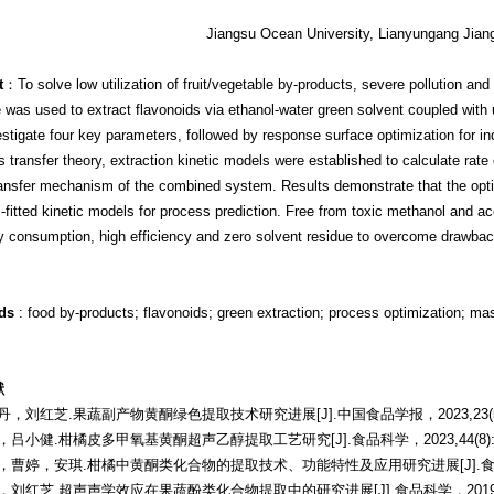
Jiangsu Ocean University, Lianyungang Jian
t
：To solve low utilization of fruit/vegetable by-products, severe pollution and 
e was used to extract flavonoids via ethanol-water green solvent coupled with
estigate four key parameters, followed by response surface optimization for indu
 transfer theory, extraction kinetic models were established to calculate rate 
ansfer mechanism of the combined system. Results demonstrate that the opti
l-fitted kinetic models for process prediction. Free from toxic methanol and a
 consumption, high efficiency and zero solvent residue to overcome drawback
ds
: food by-products; flavonoids; green extraction; process optimization; ma
献
丹丹，刘红芝.果蔬副产物黄酮绿色提取技术研究进展[J].中国食品学报，2023,23(5):3
引，吕小健.柑橘皮多甲氧基黄酮超声乙醇提取工艺研究[J].食品科学，2023,44(8):18
李阳，曹婷，安琪.柑橘中黄酮类化合物的提取技术、功能特性及应用研究进展[J].食品工业科技
璐，刘红芝.超声声学效应在果蔬酚类化合物提取中的研究进展[J].食品科学，2019,40(1