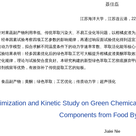
聂佳磊
江苏海洋大学，江苏连云港，222
针对果蔬副产物利用率低、传统萃取污染大、不易工业化等问题，以柑橘皮渣为
。经单因素试验考察四项工艺参数的影响规律，再通过响应面试验优化得到适宜
取动力学模型，拟合求解不同温度条件下的动力学速率常数、萃取活化能等核心
试验结果表明：经多因素优化后的绿色萃取工艺可大幅提升柑橘皮渣黄酮萃取效
变化规律，理论与试验契合度良好。本研究构建的新型绿色萃取工艺彻底摒弃甲
溶剂残留等优势，有效弥补了传统提取工艺的短板。
：食品副产物；黄酮；绿色萃取；工艺优化；传质动力学；超声强化
imization and Kinetic Study on Green Chemical
Components from Food By
Jialei Nie