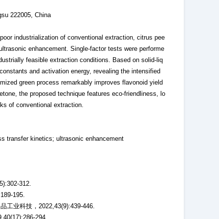
gsu 222005, China
poor industrialization of conventional extraction, citrus pee
 ultrasonic enhancement. Single-factor tests were performe
strially feasible extraction conditions. Based on solid-liq
constants and activation energy, revealing the intensified
mized green process remarkably improves flavonoid yield
cetone, the proposed technique features eco-friendliness, lo
s of conventional extraction.
ss transfer kinetics; ultrasonic enhancement
02-312.
9-195.
，2022,43(9):439-446.
7):286-294.